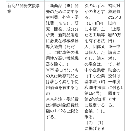
新商品開発支援事
・新商品（※）開
次のいずれ
補助対
業
発のために要する
かの者とす
象経費
材料費、外注・委
る。
の2／3
託費（※※）、研
（1）町内
以内
究・開発、成分分
に本店、主
（上限
析費、新商品製造
たる工場等
額50万
に必要な機械機器
を有する法
円）
導入経費（ただ
人、団体又
※一申
し、自動車等の汎
は個人。た
請者に
用性が高い機械機
だし、法人
対し
器を除く。）
の場合は、
て、補
※市場にはないも
中小企業者
助金の
の又は既存商品と
（中小企業
交付は
は著しく異なる使
基本法（昭
一年度
用価値を有するも
和38年法律
に付き1
の
第154号）
回まで
※※外注・委託費
第2条第1項
とす
は補助対象経費総
に規定する
る。
額の1／2を上限と
企業。）に
する。
限る。
（2）（1）
に掲げる者