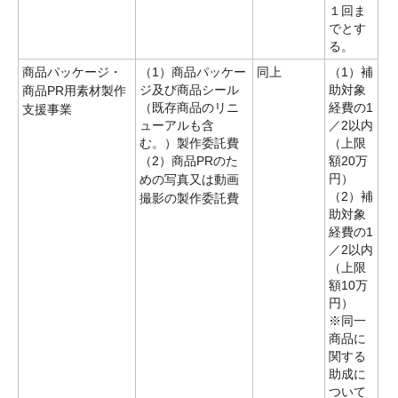
１回ま
でとす
る。
商品パッケージ・
（1）商品パッケー
同上
（1）補
ジ及び商品シール
助対象
商品PR用素材製作
（既存商品のリニ
経費の1
支援事業
ューアルも含
／2以内
む。）製作委託費
（上限
（2）商品PRのた
額20万
円）
めの写真又は動画
（2）補
撮影の製作委託費
助対象
経費の1
／2以内
（上限
額10万
円）
※同一
商品に
関する
助成に
ついて