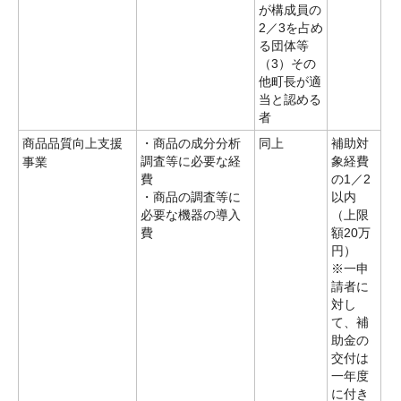
が構成員の
2／3を占め
る団体等
（3）その
他町長が適
当と認める
者
商品品質向上支援
・商品の成分分析
同上
補助対
調査等に必要な経
象経費
事業
費
の1／2
・商品の調査等に
以内
必要な機器の導入
（上限
費
額20万
円）
※一申
請者に
対し
て、補
助金の
交付は
一年度
に付き