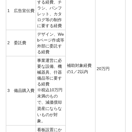
する経費、チ
ラシ、パンフ
1 広告宣伝費
レット、カタ
ログ等の制作
に要する経費
デザイン、We
bページ作成等
2 委託費
外部に委託す
る経費
事業運営に必
補助対象経費
要な設備、機
20万円
の1／2以内
械器具、什器
備品等に要す
る経費
※税込10万円
3 備品購入費
未満のもの
で、減価償却
資産にならな
いものが対
象。
看板設置にか