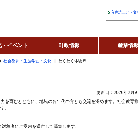
このページの本文へ移動
音声読上げ・文
光・イベント
町政情報
産業情
社会教育・生涯学習・文化
わくわく体験塾
更新日：2026年2月9
る力を育むとともに、地域の各年代の方とも交流を深めます。社会教育
です。
※対象者にご案内を送付して募集します。