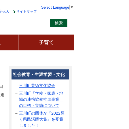
Select Language
▼
字拡大
サイトマップ
報
子育て
社会教育・生涯学習・文化
三川町芸術文化協会
日
三川町「学校・家庭・地
推進
域の連携協働推進事業」
の目標・実績について
三川町の団体が『2022輝
く県民活躍大賞』を受賞
しました！