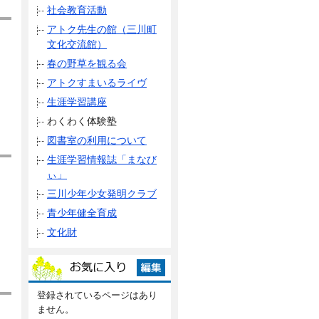
社会教育活動
アトク先生の館（三川町
文化交流館）
春の野草を観る会
アトクすまいるライヴ
生涯学習講座
わくわく体験塾
図書室の利用について
生涯学習情報誌「まなび
ぃ」
三川少年少女発明クラブ
青少年健全育成
文化財
登録されているページはあり
ません。