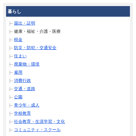
暮らし
届出・証明
健康・福祉・介護・医療
税金
防災・防犯・交通安全
住まい
廃棄物・環境
雇用
消費行政
交通・道路
公園
青少年・成人
学校教育
社会教育・生涯学習・文化
コミュニティ・スクール